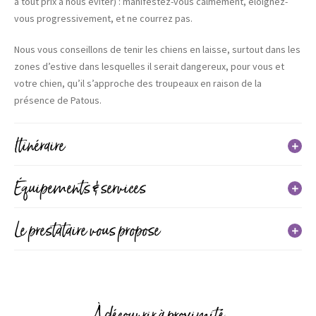
à tout prix à nous éviter) : manifestez-vous calmement, éloignez-
vous progressivement, et ne courrez pas.
Nous vous conseillons de tenir les chiens en laisse, surtout dans les
zones d’estive dans lesquelles il serait dangereux, pour vous et
votre chien, qu’il s’approche des troupeaux en raison de la
présence de Patous.
Itinéraire
En détail
Équipements & services
Distance : 6 km
Équipements
Le prestataire vous propose
Dénivelé positif : 225 m
Durée journalière : 02h20
Parking
Type d’itinéraire : boucle
Précision balisage : Jaune
Services
À découvrir à proximité