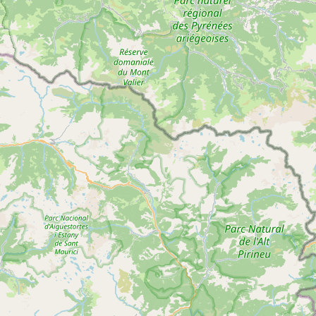
Circuit de Barthet
Voir
CONTRAZY
plus
d'inf