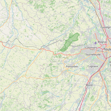
2
Chapelle Notre-Dame-de-la-Goutte
Voir
MONTARDIT
plus
d'inf