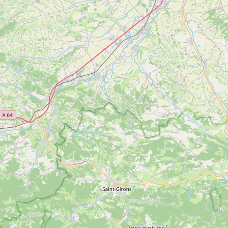
Sentier de Tauriol (avec la Tuque)
Voir
CONTRAZY
plus
d'inf
Sentier de Tauriol (avec la Tuque)
Voir
CONTRAZY
plus
d'inf