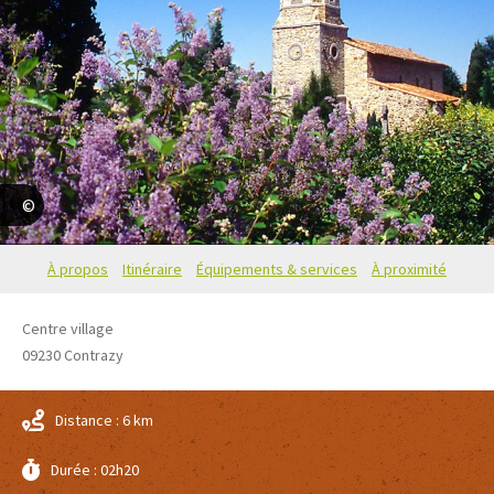
Office de tourisme du Couserans
À propos
Itinéraire
Équipements & services
À proximité
Centre village
09230
Contrazy
Distance : 6 km
Durée : 02h20