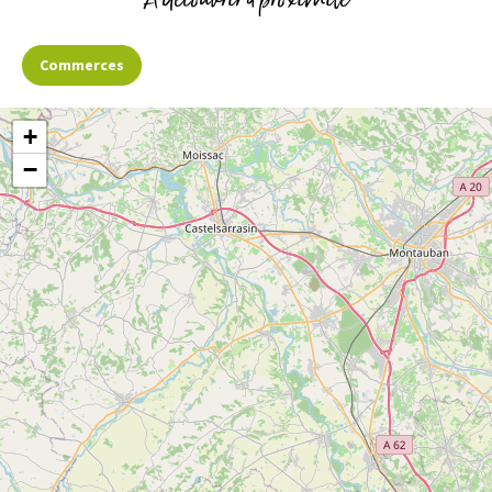
Commerces
+
−
N°4 Sentier du bout de la forêt VTT
CONTRAZY