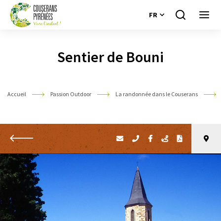
FR
Je
Ouvri
recherche
le
Couserans
menu
Pyrénées
Sentier de Bouni
Accueil
Passion Outdoor
La randonnée dans le Couserans
Retour