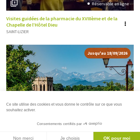
5
Réservable en ligne
Visites guidées de la pharmacie du XVIIIème et de la
Voir
Chapelle de l’Hôtel Dieu
SAINT-LIZIER
plus
d'inf
Jusqu'au 18/09/2026
Ce site utilise des cookies et vous donne le contrôle sur ce que vous
souhaitez activer.
Consentements certifiés par
3
Réservable en ligne
Filtres
Carte
Agenda
Non merci
Je choisis
OK pour moi