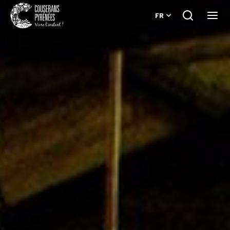
FR
Je
Ouvri
recherche
le
Couserans
menu
Pyrénées