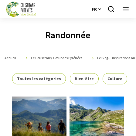
FR
Je
Ouvri
recherche
le
Couserans
menu
Pyrénées
Randonnée
Accueil
Le Couserans, Cœur des Pyrénées
Le Blog… inspirations au 
Toutes les catégories
Bien-être
Culture