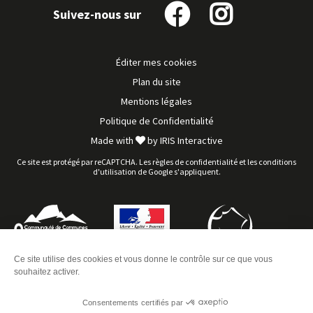
Suivez-nous sur
Suivez-
Suivez-
nous
nous
sur
sur
Éditer mes cookies
Facebook
Instagram
Plan du site
Mentions légales
Politique de Confidentialité
Made with
by
IRIS Interactive
Ce site est protégé par reCAPTCHA. Les
règles de confidentialité
et les
conditions
d'utilisation
de Google s'appliquent.
Ce site utilise des cookies et vous donne le contrôle sur ce que vous
souhaitez activer.
Consentements certifiés par