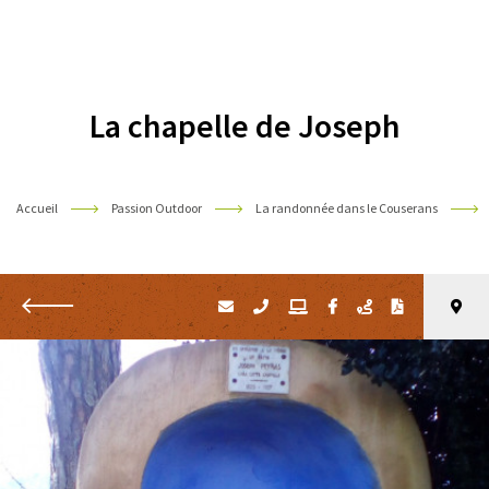
Pyrénées
La chapelle de Joseph
Accueil
Passion Outdoor
La randonnée dans le Couserans
Retour