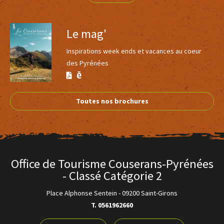
Le mag'
5
Inspirations week ends et vacances au coeur
des Pyrénées
La ferme des reptiles
Voir
Version
Version
LA BASTIDE-DE-SÉROU
plus
Calaméo
PDF
Toutes nos brochures
d'inf
Office de Tourisme Couserans-Pyrénées
- Classé Catégorie 2
Place Alphonse Sentein
-
09200 Saint-Girons
T. 0561962660