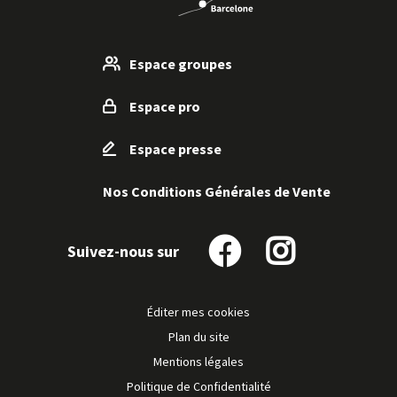
d'inf
Espace groupes
Espace pro
Espace presse
Nos Conditions Générales de Vente
Riou sarclès
Voir
Suivez-nous sur
Suivez-
Suivez-
LA BASTIDE-DE-SÉROU
plus
nous
nous
sur
sur
d'inf
Éditer mes cookies
Facebook
Instagram
Plan du site
Mentions légales
Politique de Confidentialité