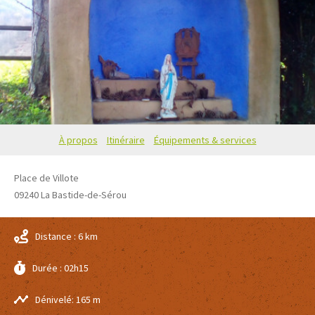
À propos
Itinéraire
Équipements & services
Place de Villote
09240
La Bastide-de-Sérou
Distance : 6 km
Durée : 02h15
Dénivelé: 165 m