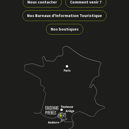
Nous contacter
Comment venir ?
Le Tour du Gariné
Voir
Nos Bureaux d'Information Touristique
LA BASTIDE-DE-SÉROU
plus
Nos boutiques
d'inf
Le Tour du Gariné
Voir
LA BASTIDE-DE-SÉROU
plus