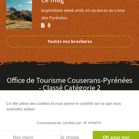
Inspirations week ends et vacances au coeur
des Pyrénées
Version
Version
Calaméo
PDF
Toutes nos brochures
Office de Tourisme Couserans-Pyrénées
- Classé Catégorie 2
Place Alphonse Sentein
-
09200 Saint-Girons
Ce site utilise des cookies et vous donne le contrôle sur ce que vous
T. 0561962660
souhaitez activer.
Nous contacter
Comment venir ?
Consentements certifiés par
Agenda
Nos Bureaux d'Information Touristique
Non merci
Je choisis
OK pour moi