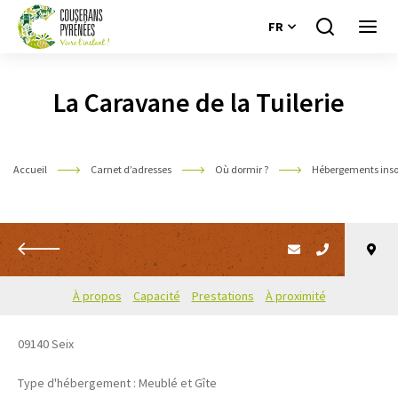
FR
Je
Ouvri
recherche
le
Couserans
menu
Pyrénées
La Caravane de la Tuilerie
Accueil
Carnet d’adresses
Où dormir ?
Hébergements inso
Retour
À propos
Capacité
Prestations
À proximité
09140
Seix
Type d'hébergement : Meublé et Gîte