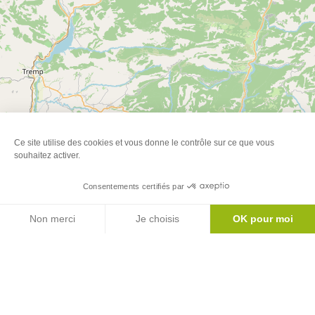
Ce site utilise des cookies et vous donne le contrôle sur ce que vous
souhaitez activer.
Consentements certifiés par
Agenda
Non merci
Je choisis
OK pour moi
Axeptio consent
Plateforme de Gestion du Consentement : Personnalisez vos Options
Notre plateforme vous permet d'adapter et de gérer vos paramètres de 