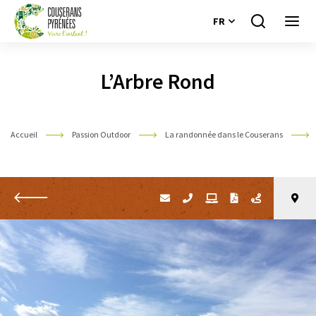
FR
Je
Ouvri
recherche
le
Couserans
menu
Pyrénées
L’Arbre Rond
Accueil
Passion Outdoor
La randonnée dans le Couserans
Retour