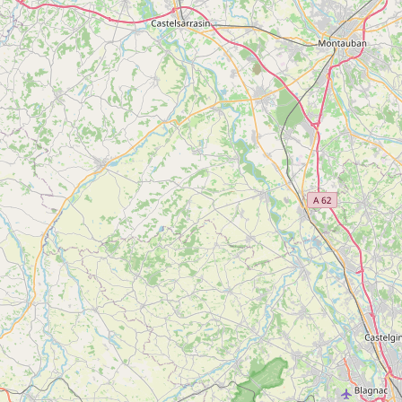
Restaurant Auberge de la Core
Voir
ARRIEN-EN-BETHMALE
plus
d'inf
Le sabotier de Bethmale
Voir
ARRIEN-EN-BETHMALE
plus
d'inf