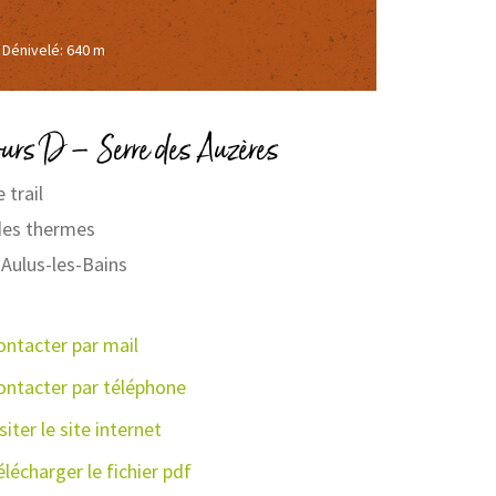
Dénivelé: 640 m
ours D – Serre des Auzères
 trail
des thermes
Aulus-les-Bains
ontacter par mail
ontacter par téléphone
siter le site internet
lécharger le fichier pdf