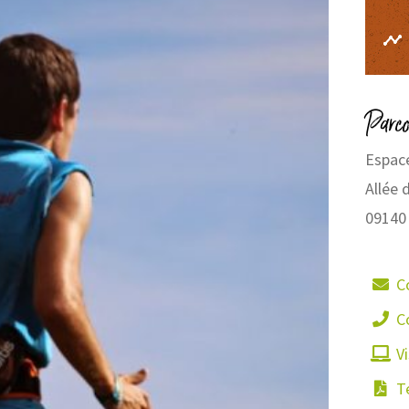
Parc
Espace
Allée 
09140
C
C
Vi
Té