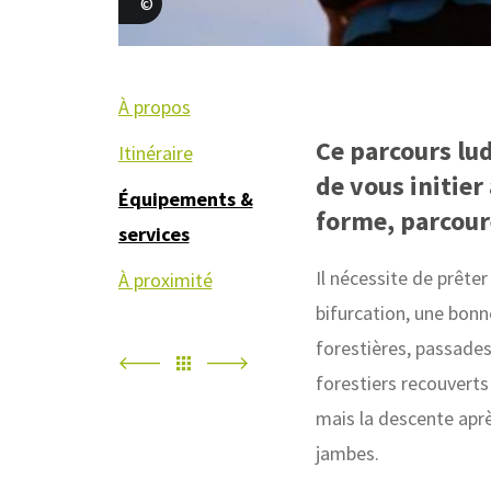
S.Meurisse
À propos
Ce parcours lu
Itinéraire
de vous initier 
Équipements &
forme, parcoure
services
Il nécessite de prêter
À proximité
bifurcation, une bonne
forestières, passades
forestiers recouverts
mais la descente apr
jambes.