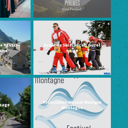
e REVEO –
Ecole de Ski Français Guzet
ains
neige
Association Massat Musique
ssage
Montagne