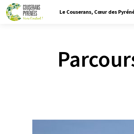
Fermer
Le Couserans, Cœur des Pyrén
le
menu
Couserans
Pyrénées
Parcours