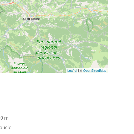
Leaflet
| ©
OpenStreetMap
40 m
boucle