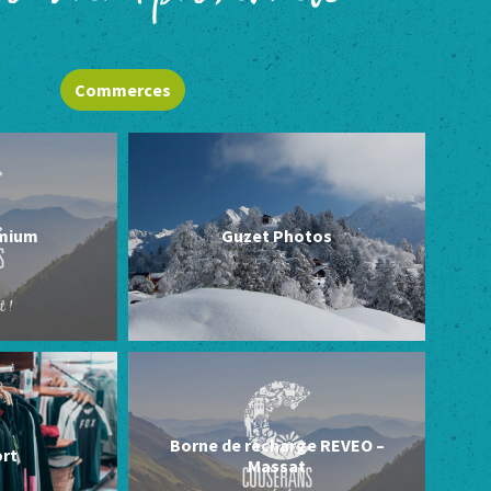
Commerces
imium
Guzet Photos
Borne de recharge REVEO –
rt
Massat