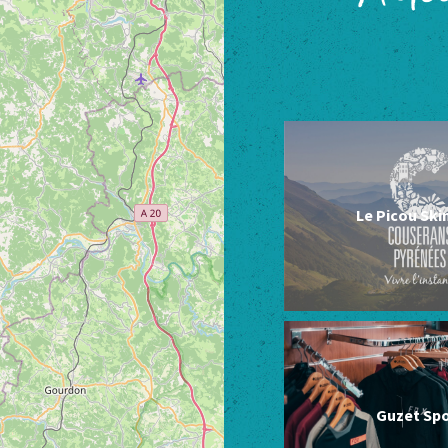
Le Picou Sk
Guzet Spo