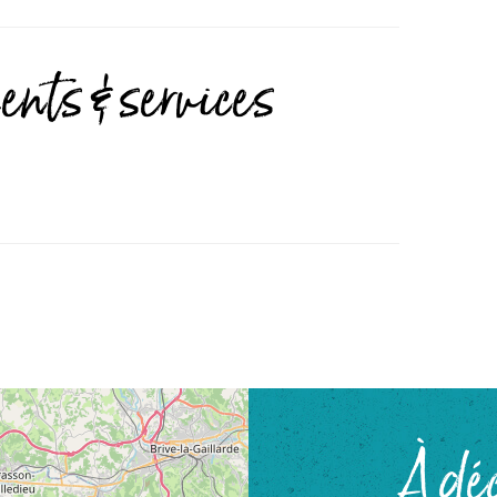
nts & services
À déc