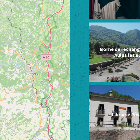
Borne de rechang
Aulus les B
Librairie Pa