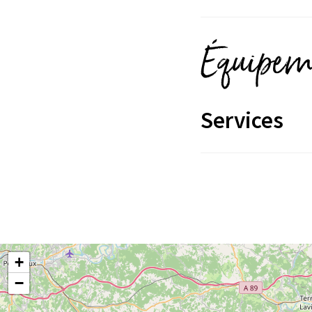
Équipeme
Services
+
−