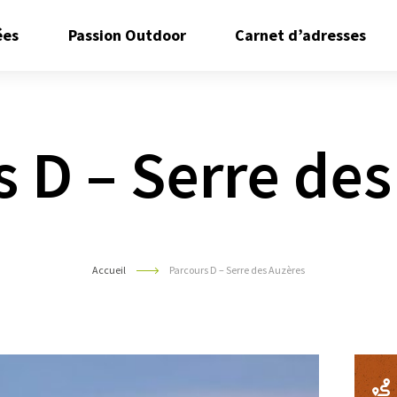
Ouvrir/Fermer
Ouvrir/Fermer
Ouvr
ées
Passion Outdoor
Carnet d’adresses
le
le
le
sous
sous
sous
menu
menu
men
 D – Serre de
Accueil
Parcours D – Serre des Auzères