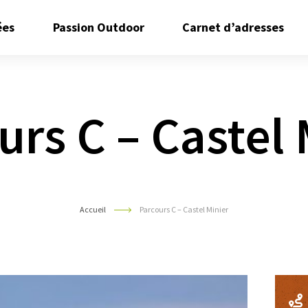
Ouvrir/Fermer
Ouvrir/Fermer
Ouvr
ées
Passion Outdoor
Carnet d’adresses
le
le
le
sous
sous
sous
menu
menu
men
urs C – Castel 
Accueil
Parcours C – Castel Minier