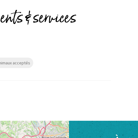
nts & services
nimaux acceptés