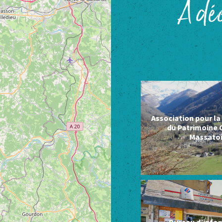
À déc
Association pour l
du Patrimoine 
Massato
Bureau d’info