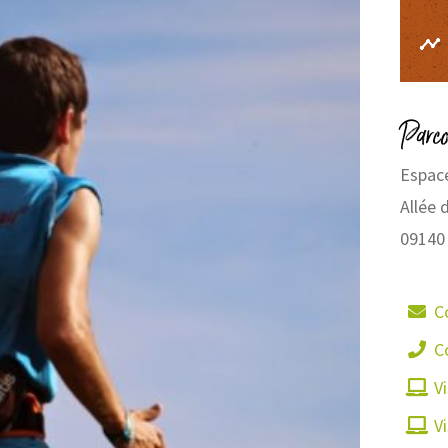
Parc
Espace
Allée 
09140
C
C
Vi
Vi