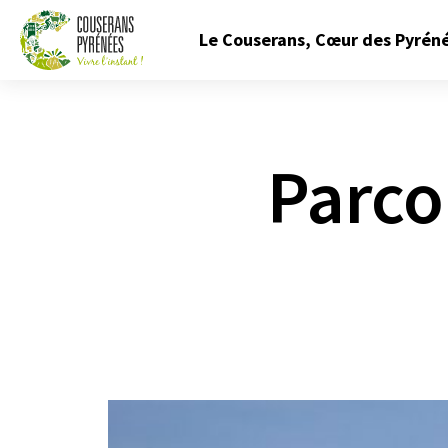
Fermer
Le Couserans, Cœur des Pyrén
le
menu
Couserans
Pyrénées
Parco