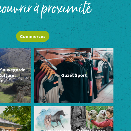
ouvrir à proximité
Commerces
a Sauvegarde
Culturel
Guzet Sport
is
rmation
Terre sauvage, activités avec