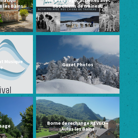
s les Bains
nos chiens de traîneau
at Musique
Guzet Photos
e
Borne de rechange REVEO –
ssage
Aulus les Bains