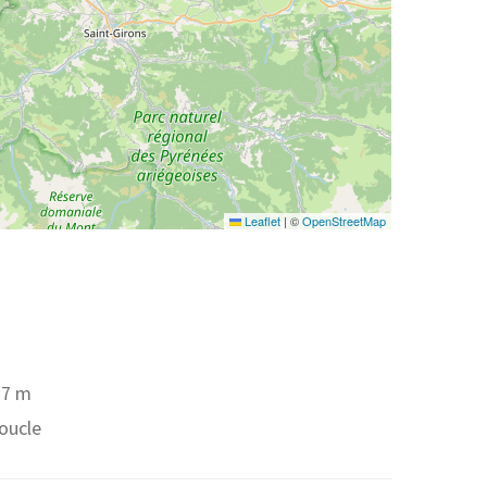
Leaflet
|
©
OpenStreetMap
37 m
boucle