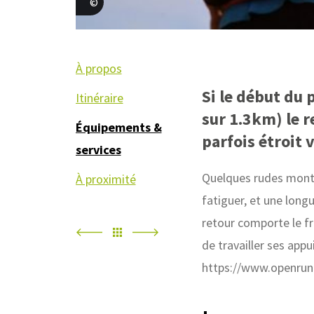
S.Meurisse
À propos
Si le début du p
Itinéraire
sur 1.3km) le r
Équipements &
parfois étroit 
services
Quelques rudes monté
À proximité
fatiguer, et une long
retour comporte le f
de travailler ses appui
https://www.openrun