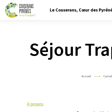
Fermer
Le Couserans, Cœur des Pyrén
le
menu
Couserans
Pyrénées
Séjour Tra
Accueil
Carnet
À propos