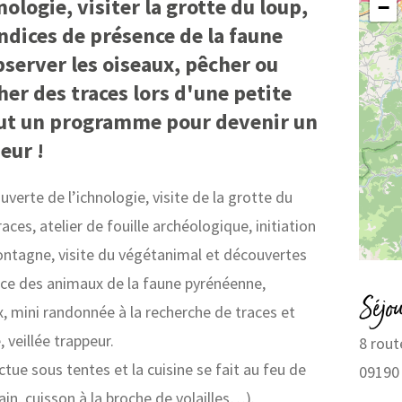
nologie, visiter la grotte du loup,
−
ndices de présence de la faune
server les oiseaux, pêcher ou
er des traces lors d'une petite
ut un programme pour devenir un
eur !
erte de l’ichnologie, visite de la grotte du
ces, atelier de fouille archéologique, initiation
ntagne, visite du végétanimal et découvertes
nce des animaux de la faune pyrénéenne,
Séjou
, mini randonnée à la recherche de traces et
 veillée trappeur.
8 rout
tue sous tentes et la cuisine se fait au feu de
09190
ain, cuisson à la broche de volailles…).