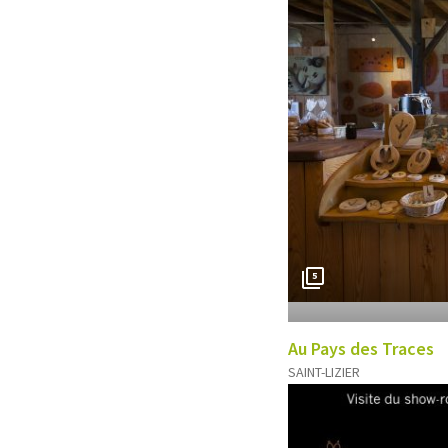
5
Au Pays des Traces
SAINT-LIZIER