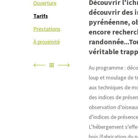
Découvrir l'ich
Ouverture
découvrir des i
Tarifs
pyrénéenne, ob
Prestations
encore recherch
randonnée...To
À proximité
véritable trapp
Au programme : découv
loup et moulage de tra
aux techniques de mo
des indices de prése
observation d’oiseaux
d’indices de présence,
L’hébergement s’effec
bois (fabrication du p