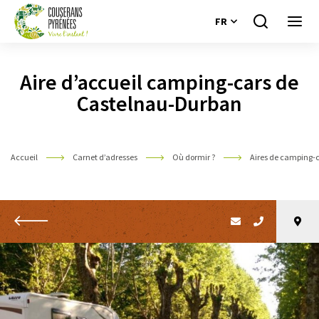
FR
Je
Ouvri
recherche
le
Couserans
menu
Pyrénées
Aire d’accueil camping-cars de
Castelnau-Durban
Accueil
Carnet d’adresses
Où dormir ?
Aires de camping-
Retour