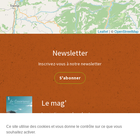
Leaflet
| ©
OpenStreetMap
Newsletter
Inscrivez-vous à notre newsletter
S'abonner
Le mag'
Inspirations week ends et vacances au coeur
des Pyrénées
Ce site utilise des cookies et vous donne le contrôle sur ce que vous
Version
Version
souhaitez activer.
Calaméo
PDF