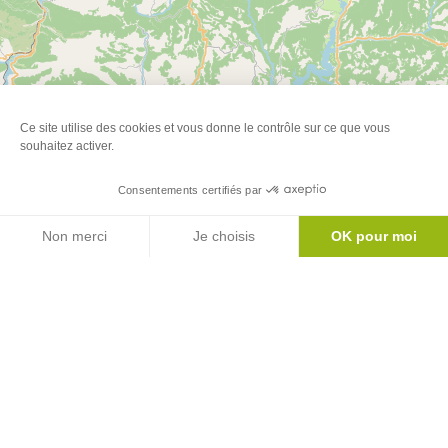
Ce site utilise des cookies et vous donne le contrôle sur ce que vous
Leaflet
| ©
OpenStreetMap
souhaitez activer.
Consentements certifiés par
Newsletter
Agenda
Inscrivez-vous à notre newsletter
Non merci
Je choisis
OK pour moi
Axeptio consent
Plateforme de Gestion du Consentement : Personnalisez vos Options
S'abonner
Notre plateforme vous permet d'adapter et de gérer vos paramètres de 
Le mag'
Inspirations week ends et vacances au coeur
des Pyrénées
Version
Version