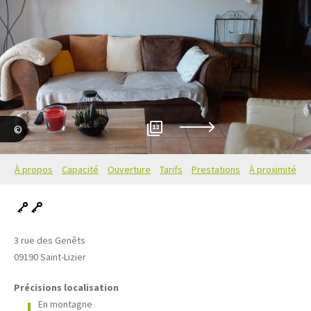
12
Clévacances
À propos
Capacité
Ouverture
Tarifs
Prestations
À proximité
3 rue des Genêts
09190
Saint-Lizier
Précisions localisation
En montagne