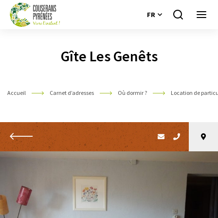
FR
Je
Ouvri
recherche
le
Couserans
menu
Pyrénées
Gîte Les Genêts
Accueil
Carnet d’adresses
Où dormir ?
Location de particu
Retour