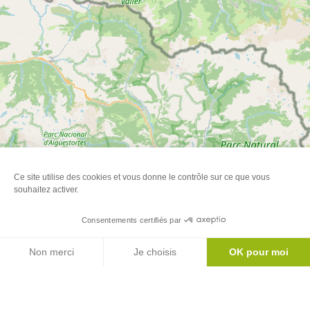
Ce site utilise des cookies et vous donne le contrôle sur ce que vous
souhaitez activer.
Consentements certifiés par
Non merci
Je choisis
OK pour moi
Axeptio consent
Plateforme de Gestion du Consentement : Personnalisez vos Options
Notre plateforme vous permet d'adapter et de gérer vos paramètres de 