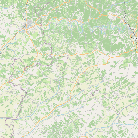
Accès Internet privatif Wifi
Accès Internet privatif Wifi gratuit
Congélateur
Coin cuisine
Lave linge privatif
Réfrigérateur
Chaîne hifi
Micro-ondes
Cafetière