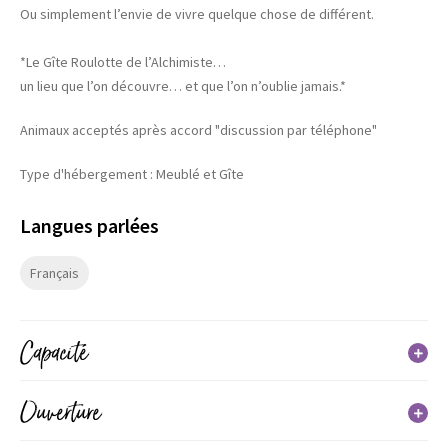
Ou simplement l’envie de vivre quelque chose de différent.
*Le Gîte Roulotte de l’Alchimiste…
un lieu que l’on découvre… et que l’on n’oublie jamais.*
Animaux acceptés après accord "discussion par téléphone"
Type d'hébergement : Meublé et Gîte
Langues parlées
Français
Capacité
Capacité maximum possible : 2 personne(s)
Ouverture
1 chambre(s)
1 lit(s) double