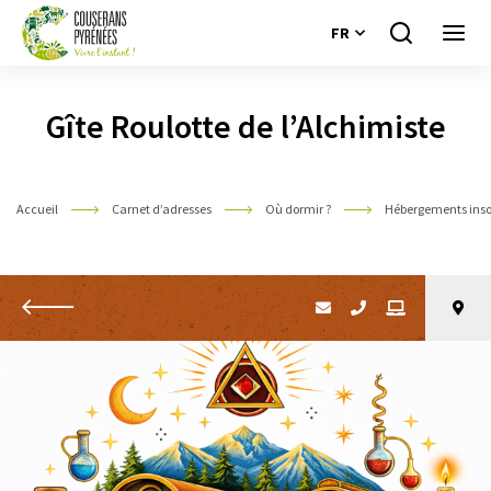
FR
Je
Ouvri
recherche
le
Couserans
menu
Pyrénées
Gîte Roulotte de l’Alchimiste
Accueil
Carnet d’adresses
Où dormir ?
Hébergements inso
Retour