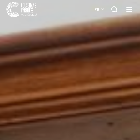
FR
Je
Ouvri
recherche
le
Couserans
menu
Pyrénées