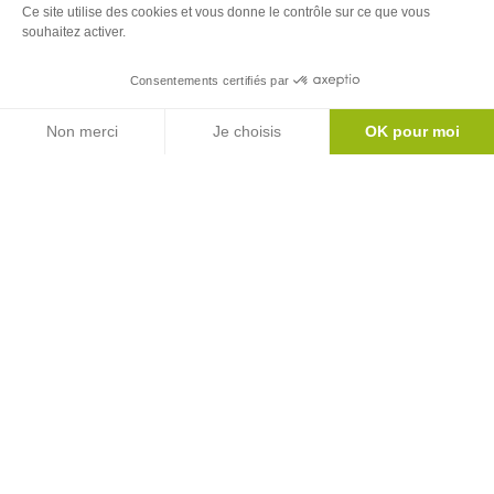
Ce site utilise des cookies et vous donne le contrôle sur ce que vous
souhaitez activer.
Consentements certifiés par
Agenda
Non merci
Je choisis
OK pour moi
Axeptio consent
Plateforme de Gestion du Consentement : Personnalisez vos Options
Notre plateforme vous permet d'adapter et de gérer vos paramètres de 
Vous souhaitez profiter en famille ?
👪